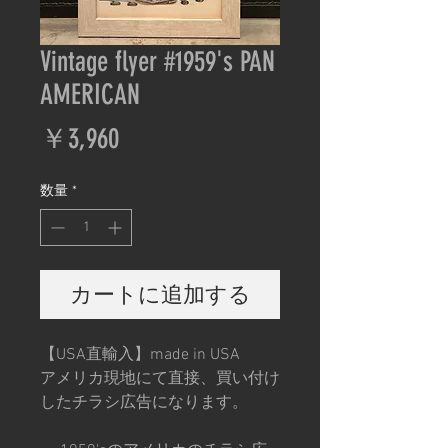
Vintage flyer #1959's PAN
AMERICAN
価
￥3,960
格
数量
*
カートに追加する
【USA直輸入】made in USA
アメリカ現地にて直接、買い付け
したチラシ広告になります。