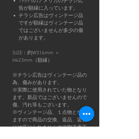
1959'sのアメリカのチラシ広
告が額縁に入っています。
チラシ広告はヴィンテージ品
ですが額縁はヴィンテージ品
ではございませんが多少の傷
があります。
SIZE：約W316mm ×
H423mm（額縁）
※チラシ広告はヴィンテージ品の
為、傷みがあります。
※実際に使用されていた物となり
ます。新品ではございませんので
傷、汚れ等もございます。
※ヴィンテージ品、１点物となり
ますので商品の交換、返品、返金
には応じられませんので御了承下
さい。