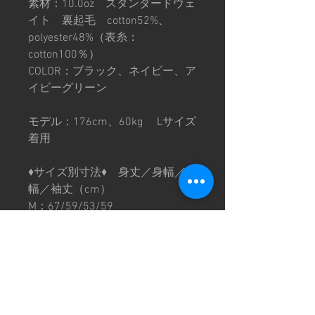
素材：10.0oz スタンダードウェ
イト 裏起毛 cotton52%、
polyester48%（表糸：
cotton100％）
COLOR：ブラック、ネイビー、ア
イビーグリーン
モデル：176cm、60kg Lサイズ
着用
♦︎サイズ別寸法♦︎ 身丈／身幅／肩
幅／袖丈（cm）
M：67/59/53/59
L：70/62/56/60
XL：73/65/60/61
※サイズ寸法はおおよその数値と
なります。
※刺繍には個体差ございますので