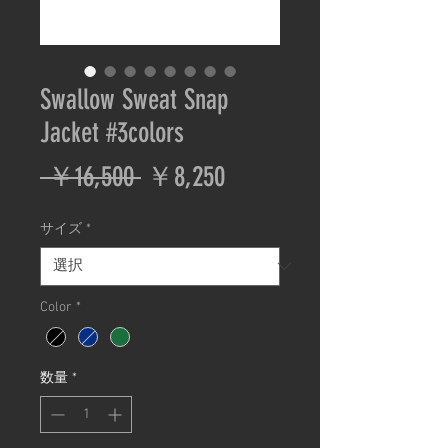
Swallow Sweat Snap
Jacket #3colors
通
セ
 ￥16,500 
￥8,250
常
ー
サイズ
*
価
ル
格
価
Color
*
格
数量
*