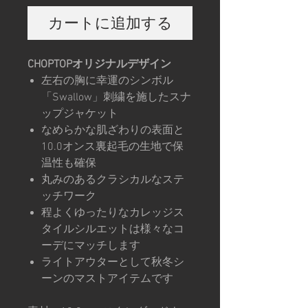
カートに追加する
CHOPTOPオリジナルデザイン
左右の胸に幸運のシンボル
「Swallow」刺繍を施したスナ
ップジャケット
なめらかな肌ざわりの表面と
10.0オンス裏起毛の生地で保
温性も確保
丸みのあるクラシカルなステ
ッチワーク
程よくゆったりなカレッジス
タイルシルエットは様々なコ
ーデにマッチします
ライトアウターとして秋冬シ
ーンのマストアイテムです