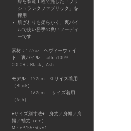
燥を製造工程で施した「プリ
シュランクファブリック」を
採用
肌ざわりも柔らかく、裏パイ
ルで使い勝手の良いフーディ
ーです
素材：12.7oz ヘヴィーウェイ
ト 裏パイル cotton100%
COLOR：Black、Ash
モデル：172cm XLサイズ着用
（Black）
162cm Lサイズ着用
（Ash）
♦︎サイズ別寸法♦︎ 身丈／身幅／肩
幅／袖丈（cm）
M：69/55/50/61