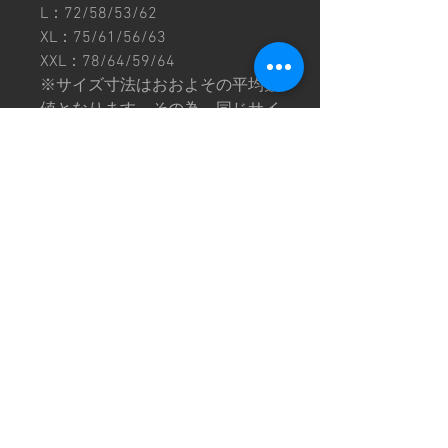
L：72/58/53/62
XL：75/61/56/63
XXL：78/64/59/64
※サイズ寸法はおおよその平均数
値となります。その為、同じサイ
ズでも個体差がございます。
※プリントには個体差がありま
す。プリントの薄い箇所や擦れ、
滲みなどがある場合もございます
のでご理解の上ご購入お願い致し
ます。
※インクジェットプリントはプリ
ント後にプレス機で加熱加工する
ため、生地にプレス痕が残ること
がありますがお洗濯することで
徐々に解消されていきます。
※画像は撮影環境により色味が異
なって見える場合がございます。