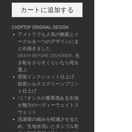
カートに追加する
CHOPTOP ORIGINAL DESIGN
アメトラでも人気の帆船とイ
ーグルを一つのデザインにま
とめ描きました
DEATH BEFORE DISHONOR…生
き恥をさらすくらいなら死を
選ぶ
背面インクジェット仕上げ、
前面シルクスクリーンプリン
ト仕上げ
12.7オンスの重厚感ある生地
が魅力のヘヴィーウェイトス
ウェット
洗濯後の縮みを軽減させるた
め、生地水洗いとタンブル乾