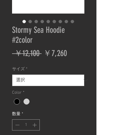
Stormy Sea Hoodie
#2color
通
セ
 ￥12,100 
￥7,260
常
ー
サイズ
*
価
ル
格
価
Color
*
格
数量
*