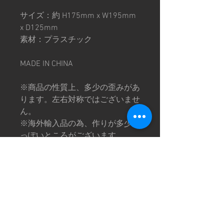
サイズ：約 H175mm x W195mm
x D125mm
素材：プラスチック
MADE IN CHINA
※商品の性質上、多少の歪みがあ
ります。左右対称ではございませ
ん。
※海外輸入品の為、作りが多少荒
っぽいところがございます。
※画像は撮影環境により色味が異
なって見える場合がございます。
予めご了承下さい。