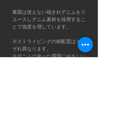
裏面は使えない端きれデニムをリ
ユースしデニム素材を採用するこ
とで強度を増しています。
※ストライピングの柄配置はそれ
ぞれ異なります。
※デニムは余った環境にやさしい
デニムを使用しています。デニム
の色合いの中にわずかな変化があ
る場合がございます。濃いデニム
は色移りするかもしれませんので
お取扱にご注意ください。
※このテキスタイルの織り方は、
時間が経つにつれて自然に磨耗す
ることがありますがこれも彼らの
魅力の一部です。