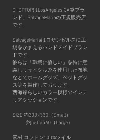
CHOPTOPはLosAngeles CA発ブラ
ンド、SalvageMariaの正規販売店
です。
SalvageMariaはロサンゼルスに工
場をかまえるハンドメイドブラン
ドです。
彼らは「環境に優しい」を特に意
識しリサイクル糸を使用した布地
などでホームグッズ、ペットグッ
ズ等を製作しております。
西海岸らしいカラー模様のインテ
リアクッションです。
SIZE:約330×330（Small）
約560×560（Large）
素材:コットン100%ツイル