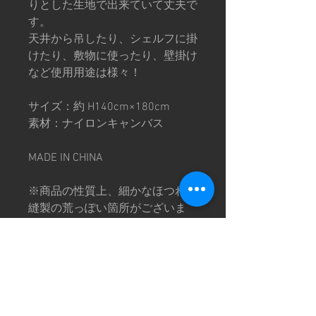
りとした生地で出来ていて丈夫で
す。
天井から吊したり、シェルフに掛
けたり、敷物に使ったり、壁掛け
など使用用途は様々！
サイズ：約 H140cm×180cm
素材：ナイロンキャンバス
MADE IN CHINA
※商品の性質上、細かなほつれや
縫製の荒っぽい箇所がございま
す。
※画像は撮影環境により色味が異
なって見える場合がございます。
予めご了承下さい。