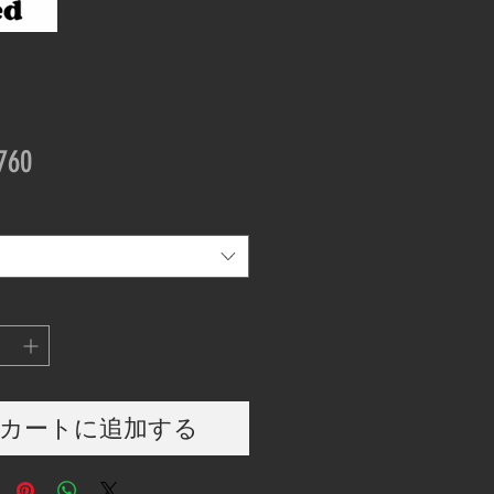
価
760
格
カートに追加する