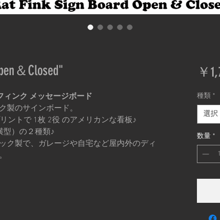
Open＆Closed"
￥1,
d ラットフィンク メッセージボード
種類
*
ク製のサインボード。
選択
リントで 1枚 2役 のアメリカンな看板♪
al（横型）の２種類♪
数量
*
ック製で、ガレージや自宅など屋内外のディ
。