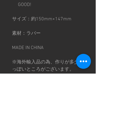
GOOD!
サイズ：約150mm×147mm
素材：ラバー
MADE IN CHINA
※海外輸入品の為、作りが多少荒
っぽいところがございます。
※画像は撮影環境により色味が異
なって見える場合がございます。
予めご了承下さい。
特定商取引法に基づく表記