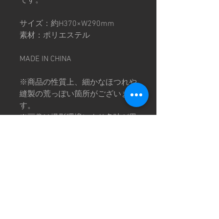
です。
サイズ：約H370×W290mm
素材：ポリエステル
MADE IN CHINA
※商品の性質上、細かなほつれや
縫製の荒っぽい箇所がございま
す。
※画像は撮影環境により色味が異
なって見える場合がございます。
予めご了承下さい。
特定商取引法に基づく表記