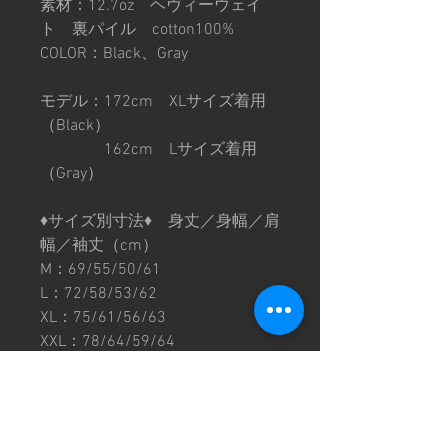
素材：12.7oz ヘヴィーウェイ
ト 裏パイル cotton100%
COLOR：Black、Gray
モデル：172cm XLサイズ着用
（Black）
162cm Lサイズ着用
（Gray）
♦︎サイズ別寸法♦︎ 身丈／身幅／肩
幅／袖丈（cm）
M：69/55/50/61
L：72/58/53/62
XL：75/61/56/63
XXL：78/64/59/64
※サイズ寸法はおおよその平均数
値となります。その為、同じサイ
ズでも個体差がございます。