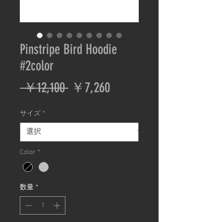
Pinstripe Bird Hoodie
#2color
通
セ
 ￥12,100 
￥7,260
常
ー
サイズ
*
価
ル
格
価
Color
*
格
数量
*