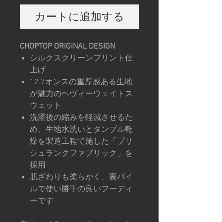
カートに追加する
CHOPTOP ORIGINAL DESIGN
シルクスクリーンプリント仕
上げ
12.7オンスの重厚感ある生地
が魅力のヘヴィーウェイトス
ウェット
洗濯後の縮みを軽減させるた
め、生地水洗いとタンブル乾
燥を製造工程で施した「プリ
シュランクファブリック」を
採用
肌ざわりも柔らかく、裏パイ
ルで使い勝手の良いフーディ
ーです