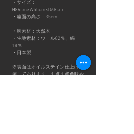
・サイズ：
H86cm×W55cm×D68cm
・座面の高さ：35cm
・脚素材：天然木
・生地素材：ウール82％、綿
18％
・日本製
※表面はオイルステイン仕上げを
施してあります。１点１点色味や
表情が異なり微妙な個体差があり
ます。
※木製品のため、木材の目やふし
など表情や風合いに個体差があり
ますので予めご了承下さい。
※店頭にて使用はしておりません
が展示しております為、多少の小
キズがある場合がございます。