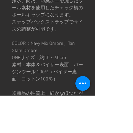
撥水、防汚、防臭加工を施したウ
ール素材を使用したチェック柄の
ボールキャップになります。
スナップバックストラップでサイ
ズの調整が可能です。
COLOR：Navy Mix Ombre、Tan
Slate Ombre
ONEサイズ：約55～60cm
素材：本体＆バイザー表面 バー
ジンウール 100%（バイザー裏
面 コットン100％）
※商品の性質上、細かなほつれが
あります。
※画像は撮影環境により色味が異
なって見える場合がございます。
予めご了承下さい。