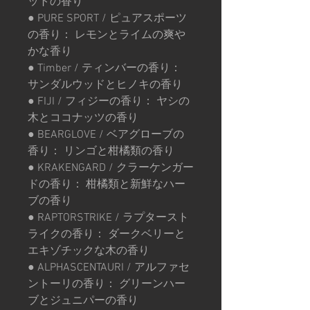
ットの香り
● PURE SPORT / ピュアスポーツ
の香り： レモンとライムの爽や
かな香り
● Timber / ティンバーの香り：
サンダルウッドとヒノキの香り
● FIJI / フィジーの香り： ヤシの
木とココナッツの香り
● BEARGLOVE / ベアグローブの
香り： リンゴと柑橘類の香り
● KRAKENGARD / クラーケンガー
ドの香り： 柑橘類と新鮮なハー
ブの香り
● RAPTORSTRIKE / ラプタースト
ライクの香り： ダークベリーと
エキゾチックな木の香り
● ALPHASCENTAURI / アルファセ
ントーリの香り： グリーンハー
ブとジュニパーの香り