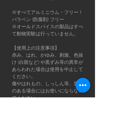
※すべてアルミニウム・フリー！
パラベン (防腐剤) フリー
※オールドスパイスの製品はすべ
て動物実験は行っていません。
【使用上の注意事項】
赤み、はれ、かゆみ、刺激、色抜
け (白斑など) や黒ずみ等の異常が
あらわれた場合は使用を中止して
ください。
傷やはれもの、しっしん等、異常
のある場合にはお使いにならない
でください。
使用方法に従ってください。
乳幼児の手が届かない所に保管し
てください。