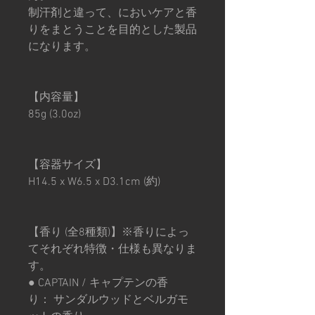
制汗剤と違って、においケアと香
りをまとうことを目的とした製品
になります。
【内容量】
85g (3.0oz)
【容器サイズ】
H14.5 x W6.5 x D3.1cm (約)
【香り (全8種類)】
※香りによっ
てそれぞれ特徴・仕様も異なりま
す。
● CAPTAIN / キャプテンの香
り： サンダルウッドとベルガモ