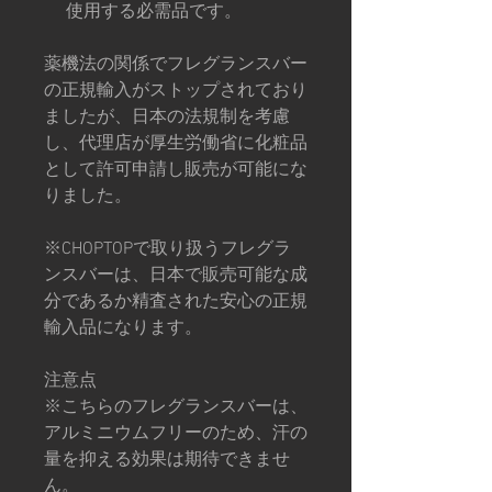
使用する必需品です。
薬機法の関係でフレグランスバー
の正規輸入がストップされており
ましたが、日本の法規制を考慮
し、代理店が厚生労働省に化粧品
として許可申請し販売が可能にな
りました。
※CHOPTOPで取り扱うフレグラ
ンスバーは、日本で販売可能な成
分であるか精査された安心の正規
輸入品になります。
注意点
※こちらのフレグランスバーは、
アルミニウムフリーのため、汗の
量を抑える効果は期待できませ
ん。