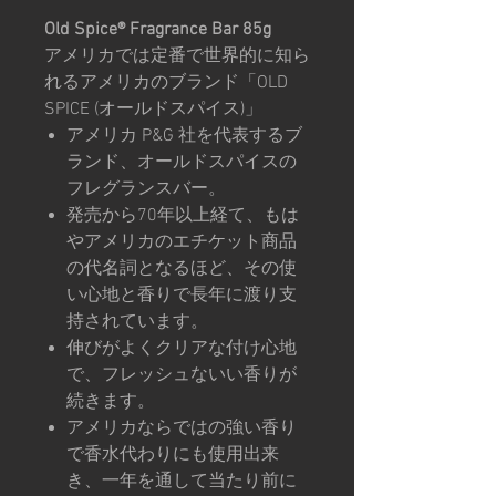
Old Spice®︎ Fragrance Bar 85g
アメリカでは定番で世界的に知ら
れるアメリカのブランド「OLD
SPICE (オールドスパイス)」
アメリカ P&G 社を代表するブ
ランド、オールドスパイスの
フレグランスバー。
発売から70年以上経て、もは
やアメリカのエチケット商品
の代名詞となるほど、その使
い心地と香りで長年に渡り支
持されています。
伸びがよくクリアな付け心地
で、フレッシュないい香りが
続きます。
アメリカならではの強い香り
で香水代わりにも使用出来
き、一年を通して当たり前に