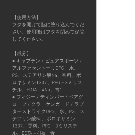
【使用方法】
フタを開けて脇に塗り込んでくだ
さい。使用後はフタを閉めて保管
してください。
【成分】
● キャプテン / ピュアスポーツ /
アルファセントーリDPG、水、
PG、ステアリン酸Na、香料、ポ
ロキサミン1307、PPG－3ミリス
チル、EDTA－4Na、青1
● フィジー / ティンバー / ベアグ
ローブ / クラーケンガード / ラプ
ターストライクDPG、水、PG、ス
テアリン酸Na、ポロキサミン
1307、香料、PPG－3ミリスチ
ル、EDTA－4Na、青1