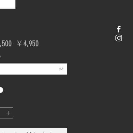
通
セ
500 
￥4,950
常
ー
*
価
ル
格
価
格