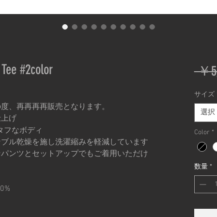
Tee #2color
 ￥5,
サイズ
の度、再再再再販売となります。
選択
仕上げ
タフなボディ
Color
*
ンブル乾燥を施し洗濯縮みを軽減しています
ンパンツとセットアップでもご着用いただけ
数量
*
00%