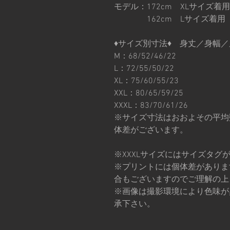
モデル：172cm XLサイズ着用
162cm Lサイズ着用
♦︎サイズ別寸法♦︎ 身丈／身幅
M：68/52/46/22
L：72/55/50/22
XL：75/60/55/23
XXL：80/65/59/25
XXXL：83/70/61/26
※サイズ寸法はおおよその平均
体差がございます。
※XXXLサイズにはサイズタグ
※プリントには個体差がありま
合もございますのでご理解の上
※画像は撮影環境により色味が
承下さい。