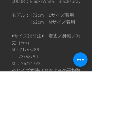
COLOR：Black/White、Black/Gray
モデル：172cm Lサイズ着用
162cm Mサイズ着用
♦︎サイズ別寸法♦︎ 着丈／身幅／裄
丈（cm）
M：71/65/88
L：73/68/90
XL：75/71/92
※サイズ寸法はおおよその平均数
値となります。その為、同じサイ
ズでも個体差がございます。
※プリントには個体差がありま
す。プリントが薄い箇所や滲みな
どがある場合もございますのでご
理解の上ご購入お願い致します。
※画像は撮影環境により色味が異