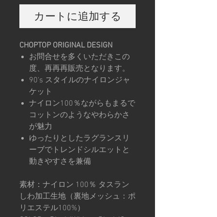
カートに追加する
CHOPTOP ORIGINAL DESIGN
お問合せを多くいただきこの
度、再再再販売となります。
90's スタイルのナイロンジャ
ケット
ナイロン100％ながらもまるで
コットンのようなやわらかさ
が魅力
ゆったりとしたラグランスリ
ーブでトレンドシルエットと
動きやすさを兼備
素材：ナイロン 100％ タスラン
しわ加工生地（裏地メッシュ：ポ
リエステル100%）