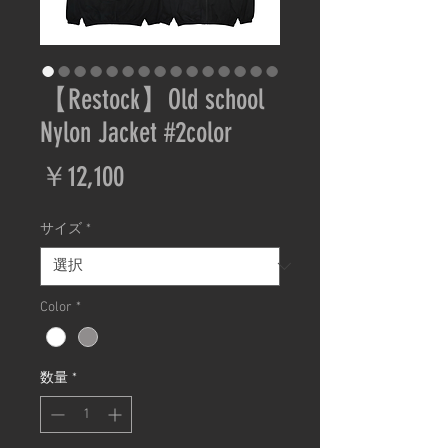
【Restock】Old school
Nylon Jacket #2color
価
￥12,100
格
サイズ
*
Color
*
数量
*