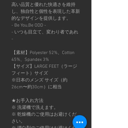
高い品質と優れた快適さを維持
し、独自性と個性を表現した革新
的なデザインを提供します。
- Be You,Be ODD -
- いつも目立て、変わり者であれ
-
【素材】Polyester 52%、Cotton
45%、Spandex 3%
【サイズ】LARGE FEET（ラージ
フィート）サイズ
※日本のメンズ サイズ（約
26cm〜約30cm）に相当
★お手入れ方法
※ 洗濯機で洗えます。
※ 乾燥機のご使用はお避けくだ
さい。