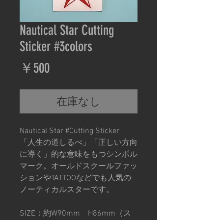
Nautical Star Cutting
Sticker #3colors
価
￥500
格
在庫なし
Nautical Star #Cutting Sticker
「人生の道しるべ」「正しい方向
に導く」的な意味をもつシンボル
マーク。オールドスクールファッ
ションやTATTOOなどでも人気の
ノーティカルスターです。
SIZE：約W90mm H86mm（ス