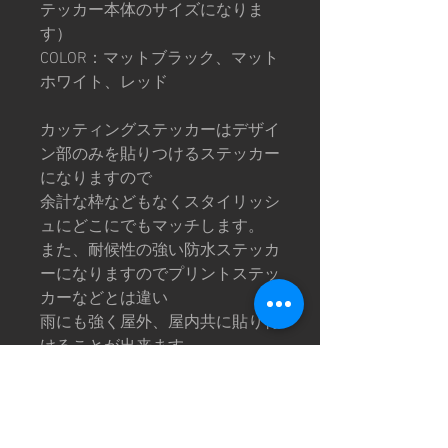
テッカー本体のサイズになりま
す）
COLOR：マットブラック、マット
ホワイト、レッド
カッティングステッカーはデザイ
ン部のみを貼りつけるステッカー
になりますので
余計な枠などもなくスタイリッシ
ュにどこにでもマッチします。
また、耐候性の強い防水ステッカ
ーになりますのでプリントステッ
カーなどとは違い
雨にも強く屋外、屋内共に貼り付
けることが出来ます。
※画像は撮影環境により色味が異
なって見える場合がございます。
予めご了承下さい。