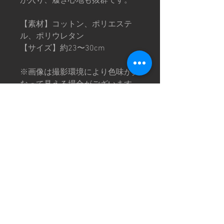
が入り、履き心地も抜群です。
【素材】コットン、ポリエステ
ル、ポリウレタン
【サイズ】約23〜30cm
※画像は撮影環境により色味が異
なって見える場合がございます。
予めご了承下さい。
特定商取引法に基づく表記
©CHOPTOP