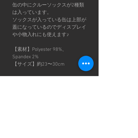
缶の中にクルーソックスが2種類
は入っています。
ソックスが入っている缶は上部が
蓋になっているのでディスプレイ
や小物入れにも使えます♪
【素材】Polyester 98%、
Spandex 2%
【サイズ】約23〜30cm
※画像は撮影環境により色味が異
なって見える場合がございます。
予めご了承下さい。
特定商取引法に基づく表記