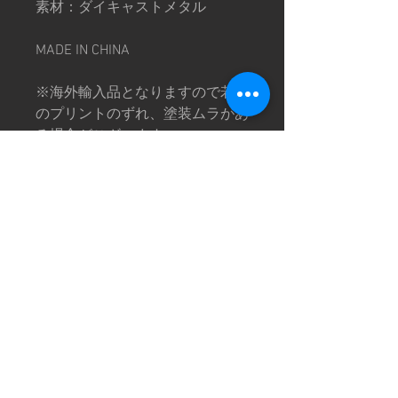
素材：ダイキャストメタル
MADE IN CHINA
※海外輸入品となりますので若干
のプリントのずれ、塗装ムラがあ
る場合がございます。
※輸入品の為、外箱の損傷や傷、
汚れなどがある場合がございま
す。
※パッケージは変更する場合がご
ざいます。
※画像は撮影環境により色味が異
なって見える場合がございます。
予めご了承下さい。