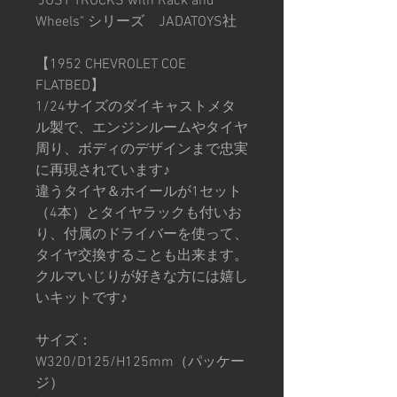
"JUST TRUCKS with Rack and
Wheels" シリーズ JADATOYS社
【1952 CHEVROLET COE
FLATBED】
1/24サイズのダイキャストメタ
ル製で、エンジンルームやタイヤ
周り、ボディのデザインまで忠実
に再現されています♪
違うタイヤ＆ホイールが1セット
（4本）とタイヤラックも付いお
り、付属のドライバーを使って、
タイヤ交換することも出来ます。
クルマいじりが好きな方には嬉し
いキットです♪
サイズ：
W320/D125/H125mm（パッケー
ジ）