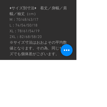
♦︎サイズ別寸法♦︎ 着丈／身幅／肩
幅／袖丈（cm）
M：70/48/43/17
L：74/54/50/18
XL：78/61/54/19
2XL：82/68/58/20
※サイズ寸法はおおよその平均数
値となります。その為、同じサイ
ズでも個体差がございます。
※輸入商品は内タグデザイン、原
産国の違いやサイズ感が多少異な
る場合がございます。
※プリントには個体差がありま
す。プリントが薄い箇所や滲みな
どがある場合もございますのでご
理解の上ご購入お願い致します。
※画像は撮影環境により色味が異