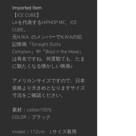
Imported Item
【ICE CUBE】
LAを代表するHIPHOP MC、ICE
CUBE。
元N.W.A. のメンバーでN.W.Aの伝
記映画『Straight Outta
Compton』や『Boyz n the Hood』
は有名ですね。何度観ても、たま
に観たくなる懐かしい映画♪
アメリカンサイズですので、日本
規格より大きめとなりますサイズ
寸法をご確認ください。
素材：cotton100%
COLOR：ブラック
model：172cm Lサイズ着用