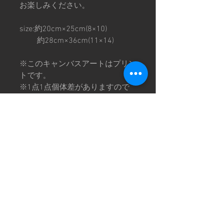
お楽しみください。
size:約20cm×25cm(8×10)
約28cm×36cm(11×14)
※このキャンバスアートはプリン
トです。
※1点1点個体差がありますので
ご理解の上ご購入お願いいたしま
す。
特定商取引法に基づく表記
©CHOPTOP