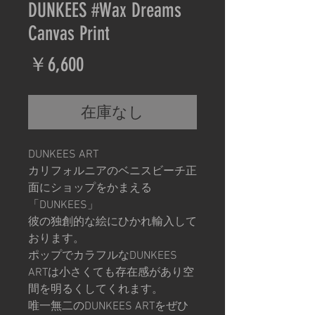
DUNKEES #Wax Dreams
Canvas Print
価
￥6,600
格
在庫なし
DUNKEES ART
カリフォルニアのベニスビーチ正
面にショップをかまえる
「DUNKEES」
彼の独創的な絵にひかれ輸入して
おります。
ポップでカラフルなDUNKEES
ARTは小さくても存在感があり空
間を明るくしてくれます。
唯一無二のDUNKEES ARTをぜひ