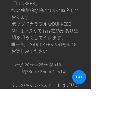
「DUNKEES」
彼の独創的な絵にひかれ輸入して
おります。
ポップでカラフルなDUNKEES
ARTは小さくても存在感があり空
間を明るくしてくれます。
唯一無二のDUNKEES ARTをぜひ
お楽しみください。
size:約20cm×25cm(8×10)
約28cm×36cm(11×14)
※このキャンバスアートはプリン
トです。
※1点1点個体差がありますので
ご理解の上ご購入お願いいたしま
す。