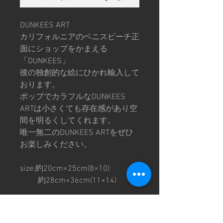
DUNKEES ART
カリフォルニアのベニスビーチ正
面にショップをかまえる
「DUNKEES」
彼の独創的な絵にひかれ輸入して
おります。
ポップでカラフルなDUNKEES
ARTは小さくても存在感があり空
間を明るくしてくれます。
唯一無二のDUNKEES ARTをぜひ
お楽しみください。
size:約20cm×25cm(8×10)
約28cm×36cm(11×14)
※このキャンバスアートはプリン
トです。