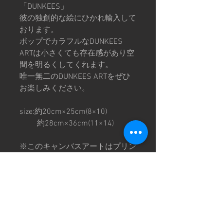
「DUNKEES」
彼の独創的な絵にひかれ輸入して
おります。
ポップでカラフルなDUNKEES
ARTは小さくても存在感があり空
間を明るくしてくれます。
唯一無二のDUNKEES ARTをぜひ
お楽しみください。
size:約20cm×25cm(8×10)
約28cm×36cm(11×14)
※このキャンバスアートはプリン
トです。
※1点1点個体差がありますので
ご理解の上ご購入お願いいたしま
す。