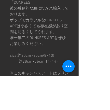
「DUNKEES」
彼の独創的な絵にひかれ輸入して
おります。
ポップでカラフルなDUNKEES
ARTは小さくても存在感があり空
間を明るくしてくれます。
唯一無二のDUNKEES ARTをぜひ
お楽しみください。
size:約20cm×25cm(8×10)
約28cm×36cm(11×14)
※このキャンバスアートはプリン
トです。
※1点1点個体差がありますので
ご理解の上ご購入お願いいたしま
す。