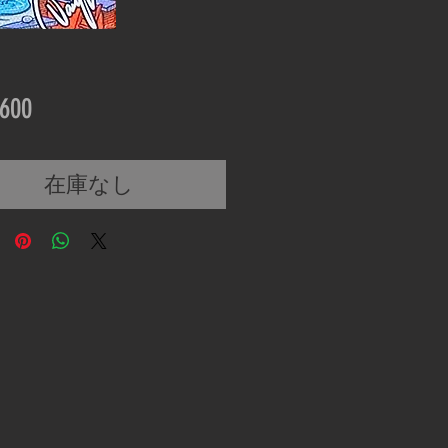
価
600
格
在庫なし