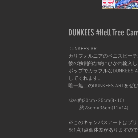
DUNKEES #Hell Tree Canv
DUNKEES ART
カリフォルニアのベニスビーチ正
彼の独創的な絵にひかれ輸入し
ポップでカラフルなDUNKEES
してくれます。
唯一無二のDUNKEES ARTを
size:約20cm×25cm(8×10)
約28cm×36cm(11×14)
※このキャンバスアートはプリ
※1点1点個体差がありますの