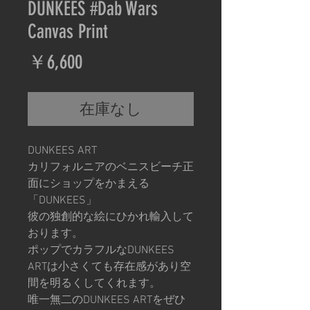
DUNKEES #Dab Wars
Canvas Print
価
￥6,600
格
在庫なし
DUNKEES ART
カリフォルニアのベニスビーチ正
面にショップをかまえる
「DUNKEES」
彼の独創的な絵にひかれ輸入して
おります。
ポップでカラフルなDUNKEES
ARTは小さくても存在感があり空
間を明るくしてくれます。
唯一無二のDUNKEES ARTをぜひ