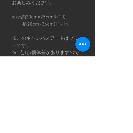
お楽しみください。
size:約20cm×25cm(8×10)
約28cm×36cm(11×14)
※このキャンバスアートはプリン
トです。
※1点1点個体差がありますので
ご理解の上ご購入お願いいたしま
す。
特定商取引法に基づく表記
©CHOPTOP