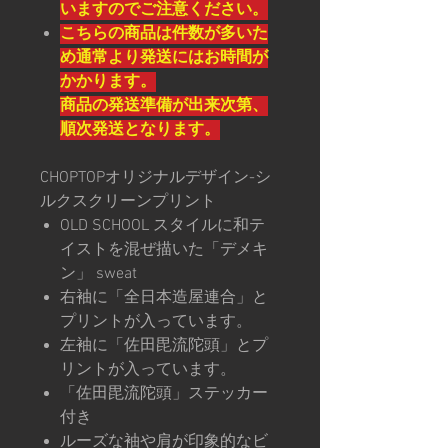
いますのでご注意ください。
こちらの商品は件数が多いた
め通常より発送にはお時間が
かかります。
商品の発送準備が出来次第、
順次発送となります。
CHOPTOPオリジナルデザイン-シ
ルクスクリーンプリント
OLD SCHOOL スタイルに和テ
イストを混ぜ描いた「デメキ
ン」 sweat
右袖に「全日本造屋連合」と
プリントが入っています。
左袖に「佐田毘流陀頭」とプ
リントが入っています。
「佐田毘流陀頭」ステッカー
付き
ルーズな袖や肩が印象的なビ