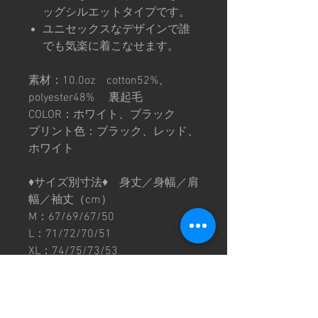
ッグシルエットタイプです。
ユニセックスなデザインで誰
でも気楽に着こなせます。
素材：10.0oz cotton52%、
polyester48% 裏起毛
COLOR：ホワイト、ブラック
プリント色：ブラック、レッド、
ホワイト
♦︎サイズ別寸法♦︎ 身丈／身幅／肩
幅／袖丈（cm）
M：67/69/67/50
L：71/72/70/51
XL：74/75/73/53
※サイズ寸法はおおよその数値と
なります。