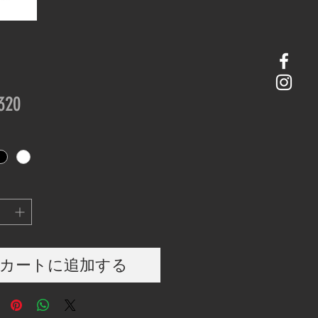
価
320
格
カートに追加する