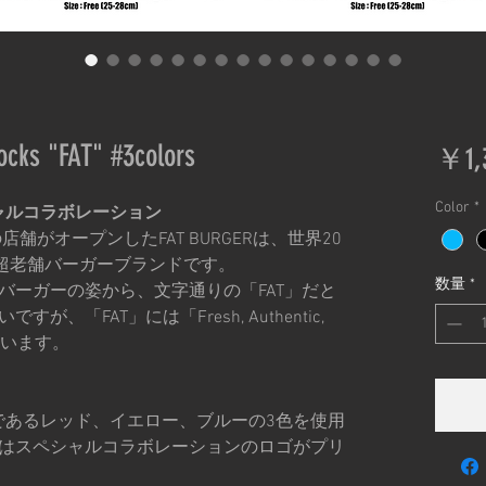
cks "FAT" #3colors
￥1,
Color
*
スペシャルコラボレーション
舗がオープンしたFAT BURGERは、世界20
る超老舗バーガーブランドです。
数量
*
バーガーの姿から、文字通りの「FAT」だと
、「FAT」には「Fresh, Authentic,
ています。
ラーであるレッド、イエロー、ブルーの3色を使用
はスペシャルコラボレーションのロゴがプリ