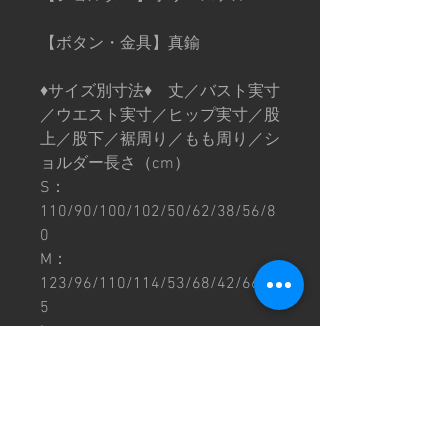
【ボタン・金具】真鍮
♦︎サイズ別寸法♦︎ 丈／バスト実寸
／ウエスト実寸／ヒップ実寸／股
上／股下／裾周り／もも周り／シ
ョルダー長さ（cm）
S：
110/90/100/102/50/62/38/56/8
0
M：
123/96/110/114/53/68/42/66/8
5
L：
133/112/114/126/58/74/46/68/
90
XL：
142/120/132/136/64/78/52/76/