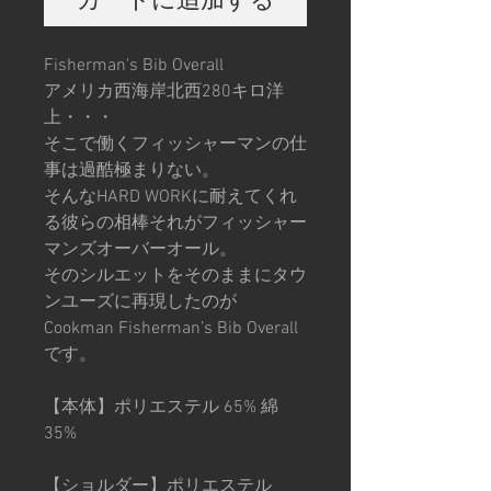
Fisherman's Bib Overall
アメリカ西海岸北西280キロ洋
上・・・
そこで働くフィッシャーマンの仕
事は過酷極まりない。
そんなHARD WORKに耐えてくれ
る彼らの相棒それがフィッシャー
マンズオーバーオール。
そのシルエットをそのままにタウ
ンユーズに再現したのが
Cookman Fisherman’s Bib Overall
です。
【本体】ポリエステル 65% 綿
35%
【ショルダー】ポリエステル