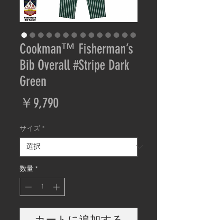
Cookman™️ Fisherman’s
Bib Overall #Stripe Dark
Green
価
￥9,790
格
サイズ
*
数量
*
カートに追加する