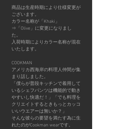
商品は生産時期により仕様変更が
ございます。
カラー名称が「Khaki」
⇒「Olive」に変更になりまし
た。
入荷時期によりカラー名称が混在
いたします。
COOKMAN
アメリカ西海岸の料理人仲間が集
まり話しました。
「僕らが普段キッチンで着用して
いるシェフパンツは機能的で動き
やすいし快適だ！」「でも料理を
クリエイトするときもっとカッコ
いいウエアーは無いか？」
そんな彼らの要望を満たす為に生
れたのがCookman wearです。