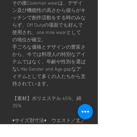
その後Cookman wearは、デザイ
ン及び機能性の高さから彼らがキ
ッチンで創作活動をする時のみな
らず、Off Dutyの場面でも好んで
使用され、one mile wearとして
の地位が確立。
手ごろな価格とデザインの豊富さ
から、今では料理人の特別なアイ
テムではなく、年齢や性別を選ば
ないNo Gender and Age gapなア
イテムとして多くの人たちから支
持されています。
【素材】ポリエステル 65%、綿
35%
♦︎サイズ別寸法♦︎ ウエスト／丈／
ヒップ／股上／股下／裾周り／も
も周り（cm）