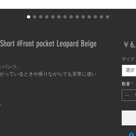
hort #Front pocket Leopard Beige
￥6,
サイズ
トパンツ。
選択
がっているときや座りながらでも非常に使い
数量
*
す。