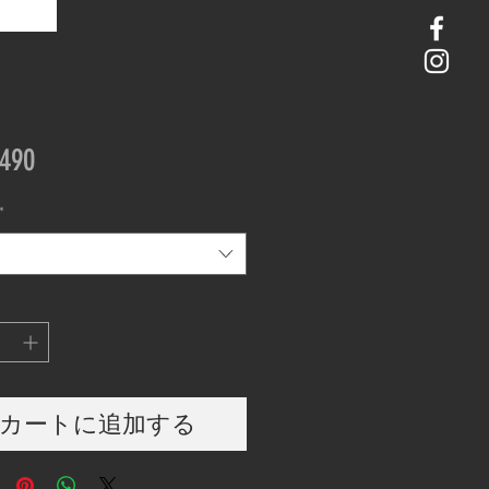
価
490
格
*
カートに追加する