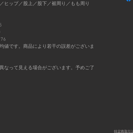
／丈／ヒップ／股上／股下／裾周り／もも周り
5
0
/76
均値です。商品により若干の誤差がございま
異なって見える場合がございます。予めご了
特定商取引