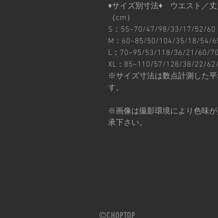
♦︎サイズ別寸法♦︎ ウエスト
（cm）
S：55~70/47/98/33/17/52/60
M：60~85/50/104/35/18/54/6
L：70~95/53/118/36/21/60/7
XL：85~110/57/128/38/22/62
※サイズ寸法は数点計測した平
す。
※画像は撮影環境により色味が
承下さい。
©CHOPTOP