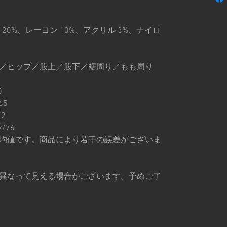
20%、レーヨン 10%、アクリル 3%、ナイロ
／丈／ヒップ／股上／股下／裾周り／もも周り
0
65
72
9/76
均値です。商品により若干の誤差がございま
異なって見える場合がございます。予めご了