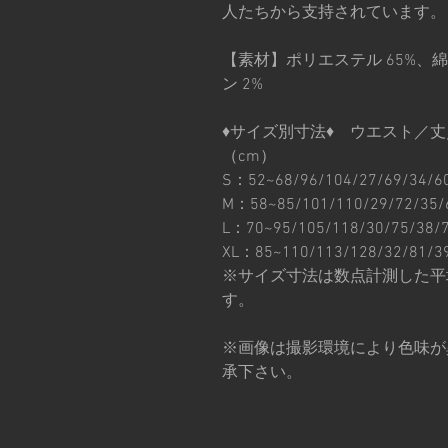
人たちから支持されています。
【素材】ポリエステル 65%、綿 
ン 2%
♦︎サイズ別寸法♦︎ ウエスト
（cm）
S：52~68/96/104/27/69/34/6
M：58~85/101/110/29/72/35/
L：70~95/105/118/30/75/38/
XL：85~110/113/128/32/81/3
※サイズ寸法は数点計測した平
す。
※画像は撮影環境により色味が
承下さい。