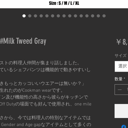
#Milk Tweed Gray
￥8,
サイズ
ストの料理人仲間が集まり話しました。
選択
ているシェフパンツは機能的で動きやすいし
数量
*
きもっとカッコいいウエアーは無いか？」
たのがCookman wearです。
、デザイン及び機能性の高さから彼らがキッチンで
 Dutyの場面でも好んで使用され、one mile
さから、今では料理人の特別なアイテムでは
nder and Age gapなアイテムとして多くの