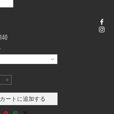
価
140
格
*
カートに追加する