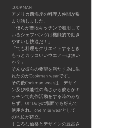
COOKMAN
アメリカ西海岸の料理人仲間が集
まり話しました。
「僕らが普段キッチンで着用して
いるシェフパンツは機能的で動き
やすいし快適だ！」
「でも料理をクリエイトするとき
もっとカッコいいウエアーは無い
か？」
そんな彼らの要望を満たす為に生
れたのがCookman wearです。
その後Cookman wearは、デザイ
ン及び機能性の高さから彼らがキ
ッチンで創作活動をする時のみな
らず、Off Dutyの場面でも好んで
使用され、one mile wearとして
の地位が確立。
手ごろな価格とデザインの豊富さ