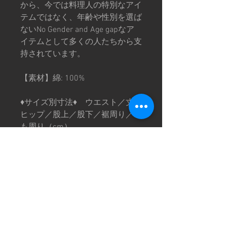
から、今では料理人の特別なアイ
テムではなく、年齢や性別を選ば
ないNo Gender and Age gapなア
イテムとして多くの人たちから支
持されています。
【素材】綿: 100%
♦︎サイズ別寸法♦︎ ウエスト／丈／
ヒップ／股上／股下／裾周り／も
も周り（cm）
110：48/67/76/22/48/26/44
130：56/78/84/25/55/30/50
150：60/90/100/28/64/32/56
※サイズ寸法は数点計測した平均
値です。商品により若干の誤差が
ございます。
※画像は撮影環境により色味が異