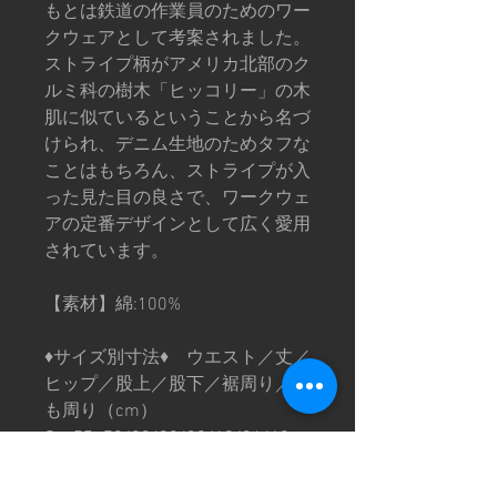
もとは鉄道の作業員のためのワー
クウェアとして考案されました。
ストライプ柄がアメリカ北部のク
ルミ科の樹木「ヒッコリー」の木
肌に似ているということから名づ
けられ、デニム生地のためタフな
ことはもちろん、ストライプが入
った見た目の良さで、ワークウェ
アの定番デザインとして広く愛用
されています。
【素材】綿:100%
♦︎サイズ別寸法♦︎ ウエスト／丈／
ヒップ／股上／股下／裾周り／も
も周り（cm）
S：55~70/98/98/32/69/34/62
M：
60~85/103/103/33/72/36/65