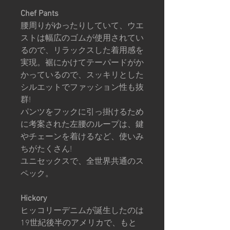
Chef Pants
腰周りがゆったりしていて、ウエ
ストは幅広のゴムが使用されてい
るので、リラックスした着用感を
実現。裾にかけてテーパードがか
かっているので、スッキリとした
シルエットでファッション性も抜
群!
パンツをフックに引っ掛けるため
に考案された左腰のループは、鍵
やチェーンを着けるなど、使いみ
ちがたくさん!
ユニセックスで、全世界共通のス
ペック。
Hickory
ヒッコリーデニムが誕生したのは
19世紀後半のアメリカで、もと