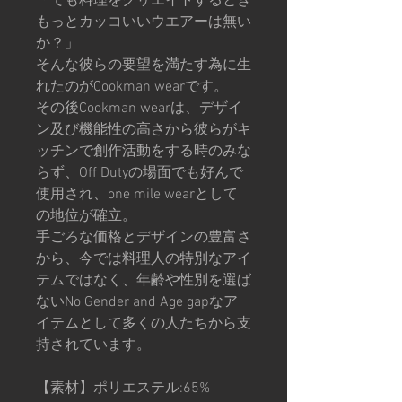
「でも料理をクリエイトするとき
もっとカッコいいウエアーは無い
か？」
そんな彼らの要望を満たす為に生
れたのがCookman wearです。
その後Cookman wearは、デザイ
ン及び機能性の高さから彼らがキ
ッチンで創作活動をする時のみな
らず、Off Dutyの場面でも好んで
使用され、one mile wearとして
の地位が確立。
手ごろな価格とデザインの豊富さ
から、今では料理人の特別なアイ
テムではなく、年齢や性別を選ば
ないNo Gender and Age gapなア
イテムとして多くの人たちから支
持されています。
【素材】ポリエステル:65%