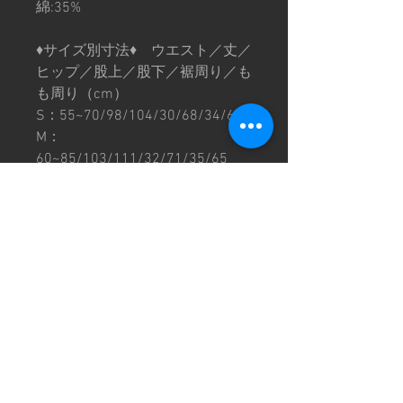
綿:35%
♦︎サイズ別寸法♦︎ ウエスト／丈／
ヒップ／股上／股下／裾周り／も
も周り（cm）
S：55~70/98/104/30/68/34/60
M：
60~85/103/111/32/71/35/65
L：70~95/110/118/36/74/38/72
XL：
85~110/112/128/37/75/39/76
※サイズ寸法はおおよその数値と
なります。
※画像は撮影環境により色味が異
なって見える場合がございます。
予めご了承下さい。