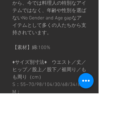
から、今では料理人の特別なアイ
テムではなく、年齢や性別を選ば
ないNo Gender and Age gapなア
イテムとして多くの人たちから支
持されています。
【素材】綿:100%
♦︎サイズ別寸法♦︎ ウエスト／丈／
ヒップ／股上／股下／裾周り／も
も周り（cm）
S：55~70/98/104/30/68/34/60
M：
60~85/103/111/32/71/35/65
L：70~95/110/118/36/74/38/72
XL：
85~110/112/128/37/75/39/76
※サイズ寸法は数点計測した平均
値です。商品により若干の誤差が