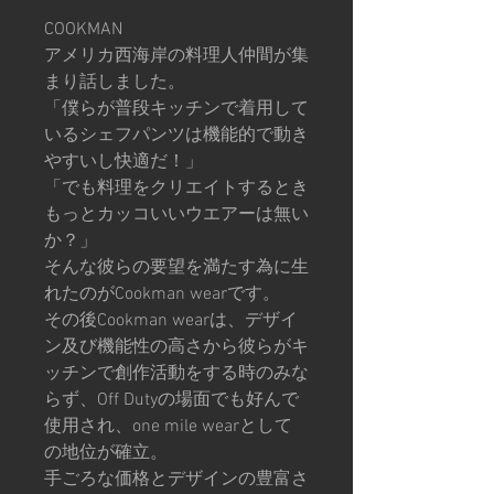
COOKMAN
アメリカ西海岸の料理人仲間が集
まり話しました。
「僕らが普段キッチンで着用して
いるシェフパンツは機能的で動き
やすいし快適だ！」
「でも料理をクリエイトするとき
もっとカッコいいウエアーは無い
か？」
そんな彼らの要望を満たす為に生
れたのがCookman wearです。
その後Cookman wearは、デザイ
ン及び機能性の高さから彼らがキ
ッチンで創作活動をする時のみな
らず、Off Dutyの場面でも好んで
使用され、one mile wearとして
の地位が確立。
手ごろな価格とデザインの豊富さ