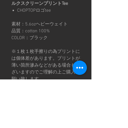
ルクスクリーンプリントTee
CHOPTOPロゴtee
素材：5.6ozヘビーウェイト
品質：cotton 100%
COLOR：ブラック
※１枚１枚手擦りの為プリントに
は個体差があります。プリントが
薄い箇所滲みなどがある場合もご
ざいますのでご理解の上ご購入お
願い致します。
※画像は撮影環境により色味が異
なって見える場合がございます。
予めご了承下さい。