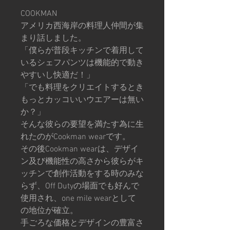
COOKMAN
アメリカ西海岸の料理人仲間が集
まり話しました。
「僕らが普段キッチンで着用して
いるシェフパンツは機能的で動き
やすいし快適だ！」
「でも料理をクリエイトするとき
もっとカッコいいウエアーは無い
か？」
そんな彼らの要望を満たす為に生
れたのがCookman wearです。
その後Cookman wearは、デザイ
ン及び機能性の高さから彼らがキ
ッチンで創作活動をする時のみな
らず、Off Dutyの場面でも好んで
使用され、one mile wearとして
の地位が確立。
手ごろな価格とデザインの豊富さ