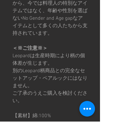
から、今では料理人の特別なアイ
テムではなく、年齢や性別を選ば
ないNo Gender and Age gapなア
イテムとして多くの人たちから支
持されています。
＜※ご注意※＞
Leopardは生産時期により柄の個
体差が生じます。
別のLeopard柄商品との完全なセ
ットアップ・ペアルックにはなり
ません。
ご了承のうえご購入を検討くださ
い。
【素材】綿:100%
♦︎サイズ別寸法♦︎ ウエスト／丈／
ヒップ／股上／股下／裾周り／も