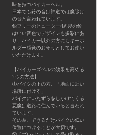
味を持つバイカーベル。
日本でも鈴の音は神道では魔除け
の音と言われています。
鉛フリーのピューター(錫)製の鈴
はいい音色でデザインも多彩にあ
り、バイカー以外の方にもキーホ
ルダー感覚のお守りとしてお使い
いただけます。
【バイカーズベルの効果を高める
2つの方法】
①バイクの下の方、「地面に近い
場所に付ける」
バイクにいたずらをしかけてくる
悪魔は道路に住んでいると言われ
ています。
その為、できるだけバイクの低い
位置につけることが大切です。
②「プレゼントとして受け取る」