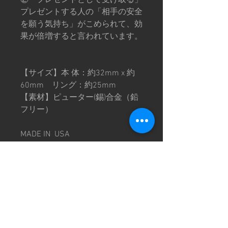
プレゼントする人の「相手の安全
を願う気持ち」がこめられて、効
果が倍増すると言われています。
【サイズ】本 体：約32mm x 約
60mm リング：約25mm
【素材】ピューター(錫)合金（鉛
フリー）
MADE IN USA
※金属製のため、周辺部品に傷を
付ける恐れがあります。
※輸入品につき部分的にキズやダ
メージがある場合もございます。
※画像と実際の商品とでは、デザ
イン・仕様が一部異なる場合がご