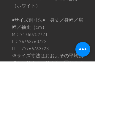
（ホワイト）
♦︎サイズ別寸法♦︎ 身丈／身幅／肩
幅／袖丈（cm）
M：71/60/57/21
L：74/63/60/22
LL：77/66/63/23
※サイズ寸法はおおよその平均数
値となります。その為、同じサイ
ズでも個体差がございます。
※プリントには個体差がありま
す。プリントが薄い箇所や滲みな
どがある場合もございますのでご
理解の上ご購入お願い致します。
※画像は撮影環境により色味が異
なって見える場合がございます。
予めご了承下さい。