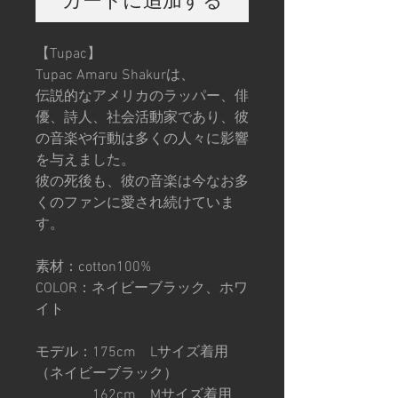
カートに追加する
【Tupac】
Tupac Amaru Shakurは、
伝説的なアメリカのラッパー、俳
優、詩人、社会活動家であり、彼
の音楽や行動は多くの人々に影響
を与えました。
彼の死後も、彼の音楽は今なお多
くのファンに愛され続けていま
す。
素材：cotton100%
COLOR：ネイビーブラック、ホワ
イト
モデル：175cm Lサイズ着用
（ネイビーブラック）
162cm Mサイズ着用