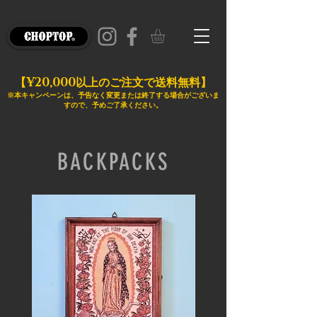
¥20,000
【
以上のご注文で送料無料】
※本キャンペーンは、予告なく変更または終了する場合がございま
すので、予めご了承ください。
BACKPACKS