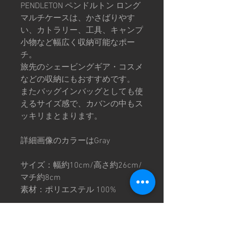
PENDLETON ペンドルトン ロング
マルチケースは、かさばりやす
い、カトラリー、工具、キャンプ
小物など幅広く収納可能なポー
チ。
旅先のシェービングギア・コスメ
などの収納にもおすすめです。
またバッグインバッグとしても使
えるサイズ感で、カバンの中もス
ッキリまとまります。
詳細画像のカラーはGray
サイズ：幅約10cm/高さ約26cm/
マチ約8cm
素材：ポリエステル 100%
※生地の裁断により、柄の出方に
個体差がございます。