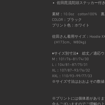
佐田毘流陀頭ステッカー付
素材：10.0oz cotton100%
COLOR：ブラック
プリント色：ホワイト
佐田さん着用サイズ：Hoodie XX
（H173cm、W80kg）
♦︎サイズ別寸法♦︎ 総丈／適
M：101/76~81/74/30
L：104/81~87/75/31
XL：107/87~93/76/32
XXL：110/93~99/77/33
※サイズ寸法はおおよその数値
※プリントには個体差がありま
合もございますのでご理解の上