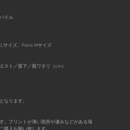
き
 裏パイル
Lサイズ、Pants Mサイズ
応ウエスト／股下／股ワタリ（cm）
となります。
す。プリントが薄い箇所や滲みなどがある場
ご購入お願い致します。