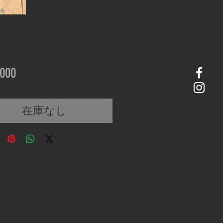
価
000
格
在庫なし