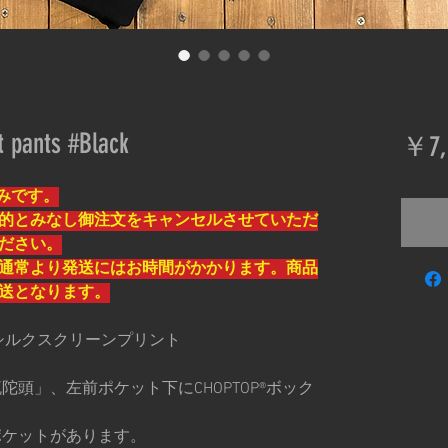
nts #Black
￥7,
みです。
的とみなし御注文をキャンセルさせていただ
ださい。
通常より発送にはお時間がかかります。商品
送となります。
-シルクスクリーンプリント
頭」、左前ポケット下にCHOPTOP®️ボック
ポケットがあります。