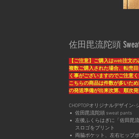
佐田毘流陀頭 Sweat pa
【ご注意】ご購入はweb注文の
複数ご購入された場合、転売目
く事がございますのでご注意く
こちらの商品は件数が多いため
の発送準備が出来次第、順次発
CHOPTOPオリジナルデザイン
佐田毘流陀頭 sweat pants
左後ふくらはぎに「佐田毘流陀
スロゴをプリント
両脇ポケット、左右ヒップ